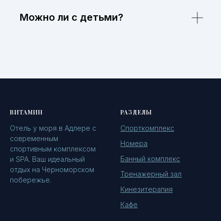
Можно ли с детьми?
ВИТАМИН
РАЗДЕЛЫ
Отель у моря в Адлере с
Спорткомплекс
современным
Номера
спортивным комплексом
Банный комплекс
и SPA. Ваш идеальный
отдых на Черноморском
Тренажерный зал
побережье.
Кинезитерапия
Кафе